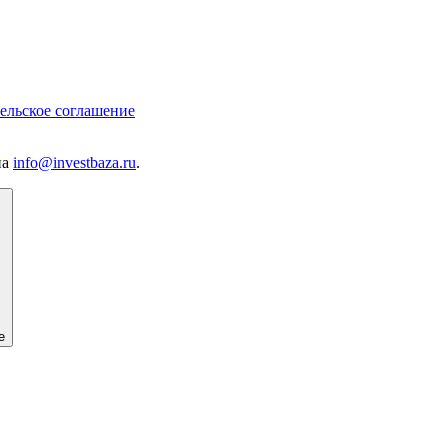
ельское соглашение
на
info@investbaza.ru
.
е