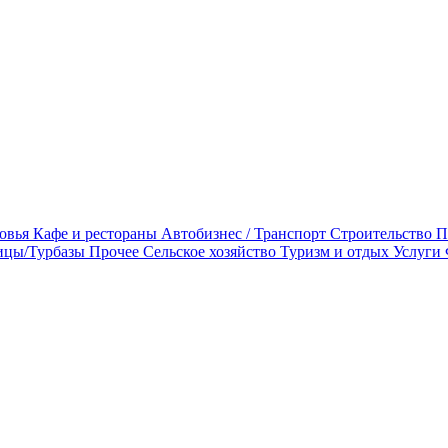
овья
Кафе и рестораны
Автобизнес / Транспорт
Строительство
П
ицы/Турбазы
Прочее
Сельское хозяйство
Туризм и отдых
Услуги