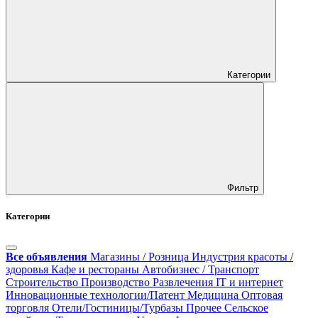
Категории
Фильтр
Категории
Все объявления
Магазины / Розница
Индустрия красоты /
здоровья
Кафе и рестораны
Автобизнес / Транспорт
Строительство
Производство
Развлечения
IT и интернет
Инновационные технологии/Патент
Медицина
Оптовая
торговля
Отели/Гостиницы/Турбазы
Прочее
Сельское